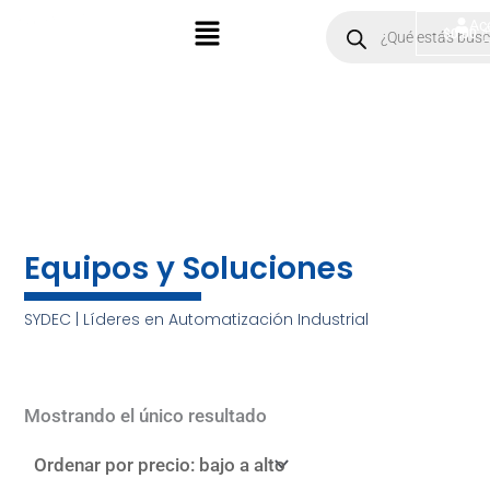
Ir
Menú
Products
Ac
$
0.00
search
al
contenido
Equipos y Soluciones
SYDEC | Líderes en Automatización Industrial
Mostrando el único resultado