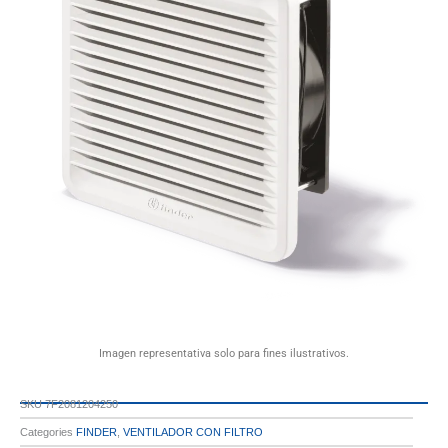
Imagen representativa solo para fines ilustrativos.
SKU
7F2081204250
Categories
FINDER
,
VENTILADOR CON FILTRO