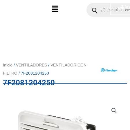
Ir
Menú
Products
Ac
$
0.00
search
al
contenido
Inicio
/
VENTILADORES
/
VENTILADOR CON
FILTRO
/ 7F2081204250
7F2081204250